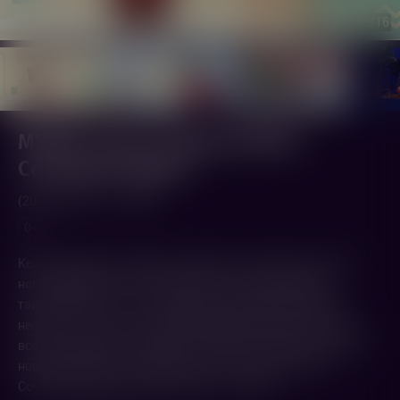
1
/16
МУЛЬТ в кино. Выпуск №197.
Сочиняем чудеса
(2026,
Россия
)
35 мин.
0+
Кеша изобретает чудесного мастера на все руки и на все
ноги, медвежонок Бо отправляется за сокровищами
таинственного Б. С., наш лохматый друг Йетти находит
необычное лакомство, Мини-мишки раскрашивают лес во
все цвета радуги, а Горошек и компания спешат навстречу
новым приключениям. МУЛЬТ в кино. Выпуск №197.
Сочиняем чудеса. В кинотеатрах с 11 июля!