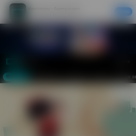
Кинотеатры – билеты в кино
Скачать
20% на первый заказ в приложении
Войти
Тюмень
Фильмы
Кинотеатры
События
Акции
Аренда з