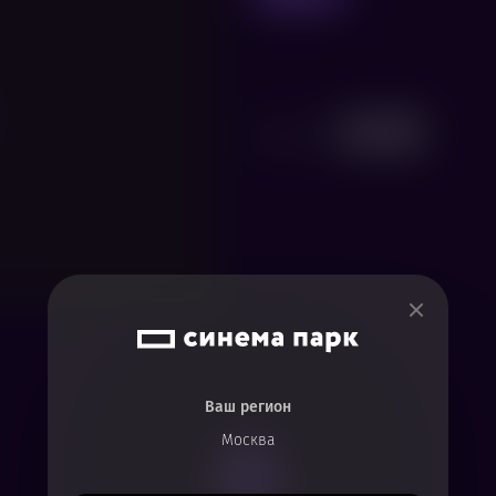
Поделиться
Ваш регион
Москва