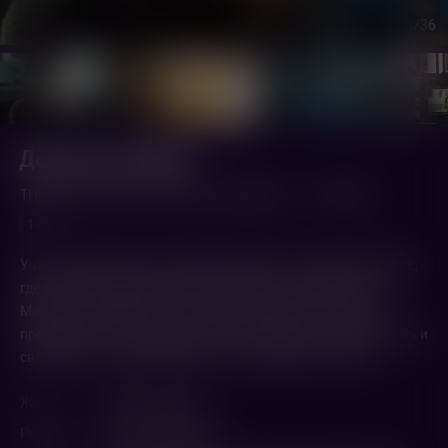
1
/36
Долина улыбок
THE HOLY BOY (2025,
Италия
,
Словения
)
1 ч. 55 мин.
18+
Учитель физкультуры Серджо переезжает в деревню Ремис,
где жители подозрительно безмятежны. Хозяйка отеля
Микела раскрывает тайну: местный подросток Маттео —
проводник, который через объятия забирает людскую боль и
связывает их с мертвыми.Но за покой нужно платить.
Жанр
Ужасы
,
Драма
Режиссер
Паоло Стрипполи