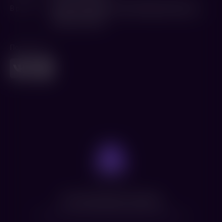
В ролях
Микеле Риондино
,
Романа Маджора Вергано
,
Роберто Читран
Поделиться
Нет доступных сеансов
Посмотрите расписание других фильмов