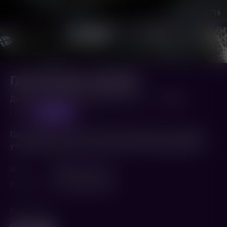
1
/16
Где проходит граница?
Донбасс. Дорога домой (2022,
Россия
)
1 ч. 10 мин.
предпоказ
12+
Где проходит граница личной ответственности, и граница
участия каждого из нас в трагической истории Донбасса?
Жанр
Документальный
Режиссер
Александра Франк
Поделиться