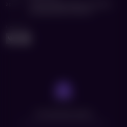
В ролях
Роуз Бирн
,
Тиффани Хэддиш
,
Сальма Хайек
,
Дженнифер Кулидж
,
Эри Грейнор
Поделиться
Нет доступных сеансов
Посмотрите расписание других фильмов