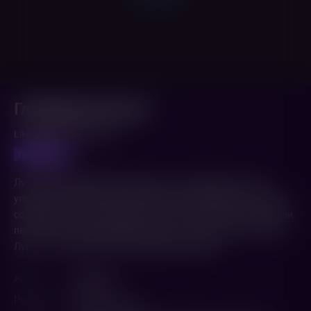
Гламурные боссы
Like a Boss (2020,
США
)
предпоказ
Лучшие подруги Миа и Мел живут в своё удовольствие,
управляя собственной косметической компанией, которую
создали с нуля. К сожалению, они по уши в долгах, но вблизи
перспектива предложения выкупа от титана отрасли Клэр
Луны, что ставит под угрозу дружбу девушек.
Жанр
Комедия
Режиссер
Мигель Артета