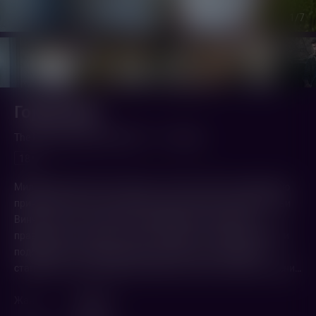
1
/7
Горничная
The Housemaid (2025,
США
)
2 ч. 12 мин.
18+
Милли мечтает начать жизнь с чистого листа и с радостью
принимает работу горничной в роскошном особняке семьи
Винчестер. Но за закрытыми дверями и странными
правилами скрывается нечто зловещее. Чем ближе Милли
подбирается к шокирующей разгадке, тем очевиднее
становится: её собственные тайны тоже не останутся в тени…
Жанр
Триллер