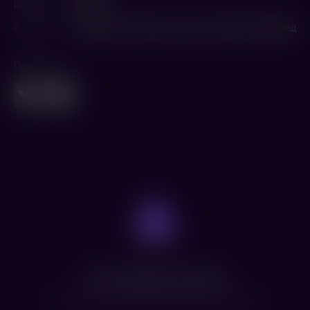
Режиссер
Пол Фиг
В ролях
Сидни Суини
,
Брэндон Скленар
,
Аманда Сайфред
Поделиться
Нет доступных сеансов
Посмотрите расписание других фильмов