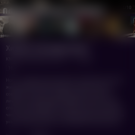
1
/10
Хитмен. Последнее дело
KNOX GOES AWAY (2023,
США
)
1 ч. 54 мин.
18+
Нокс — профессиональный киллер. Последние годы своей
жизни он мечтал лишь об одном — забыть о том, что
совершил. Но сейчас, когда деменция уничтожает его
личность, хитмену придется приложить все силы, чтобы
спасти от рук продажных копов своего сына. Счет идет на
часы. Он уже не помнит, кто перед ним, друг или враг, лишь
указательный палец все так же уверенно спускает курок.