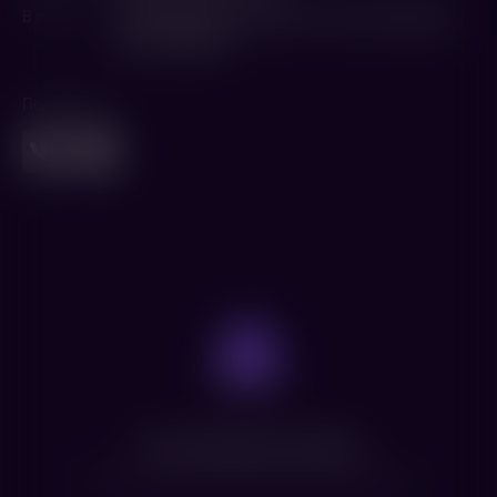
В ролях
Майкл Джей Уайт
,
Эйми Столте
,
Дон Оливери
,
Алекс Паунович
Поделиться
Нет доступных сеансов
Посмотрите расписание других фильмов