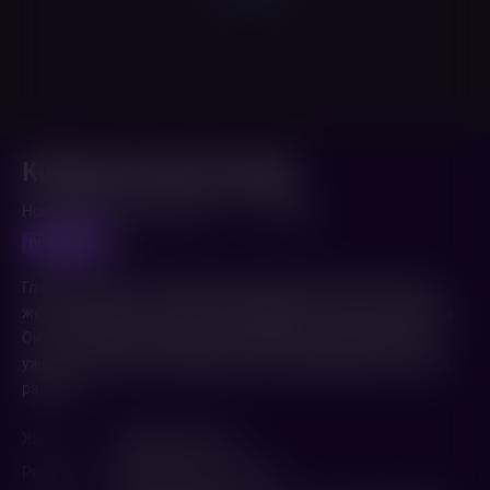
Киллер на всю голову
Hostle Takeover (2025,
США
)
1 ч. 30 мин.
предпоказ
Глава преступного синдиката нанимает самых опасных и
жестоких убийц, чтобы они проверили его лучшего киллера
Он стал посещатьсобрания «анонимных трудоголиков» и
уже не выглядит таким безупречным профессионалом, как
раньше.
Жанр
Комедия
,
Боевик
Режиссер
Майкл Хэмилтон-Райт