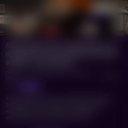
1
/14
Лайза Миннелли: Невероятная, но
правдивая история (Оригинальная
версия с субтитрами)
Liza: A Truly Terrific Absolutely True Story (2024,
1 ч. 44 мин.
США
)
субтитры
18+
Юная Лайза Миннелли, дочь голливудской суперзвезды
Джуди Гарленд, строит карьеру в шоу-бизнесе и ищет
наставников, которые превратят ее природный,
необузданный талант в истинное мастерство.