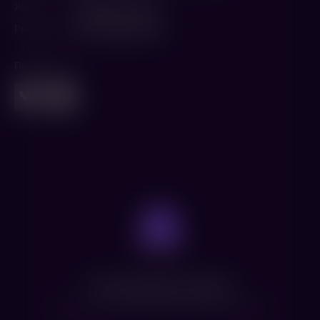
Жанр
Документальный
Режиссер
Брюс Дэвид Клайн
Поделиться
Нет доступных сеансов
Посмотрите расписание других фильмов