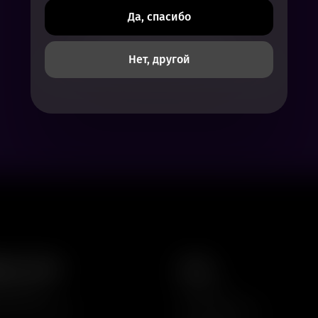
Да, спасибо
Нет доступных сеансов
Нет, другой
Посмотрите расписание других фильмов
аты и залы
О нас
ля детей
Контакты
ты кинопоказа
Частые вопросы