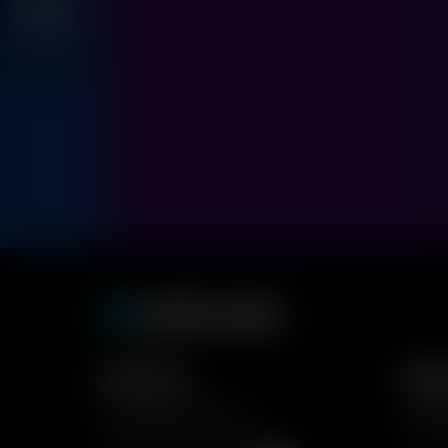
Для гостей
Форм
Расписание фильмов
Кино д
Расписание кинотеатров
Форма