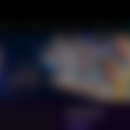
отеатры
События
Спорт
Акции
Аренда зала
По
МАНЮНЯ
предпоказ