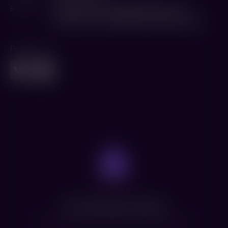
В ролях
Андрей Болтнев
,
Андрей Миронов
,
Нина
Русланова
,
Алексей Жарков
,
Юрий Кузнецов
Поделиться
Нет доступных сеансов
Посмотрите расписание других фильмов