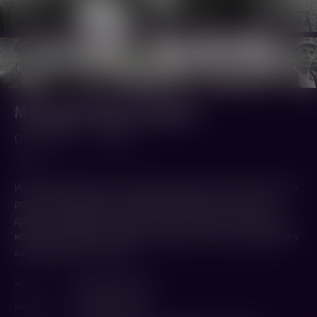
1
/3
Мой друг Иван Лапшин
(1984,
СССР
)
1 ч. 40 мин.
12+
История небольшого отрезка жизни начальника уголовного
розыска города Унчанска, Ивана Лапшина, а также его
друзей, товарищей и знакомых. Иван Лапшин ловит банду
матёрого бандита, живёт в коммуналке и ищет взаимности у
актрисы местного театра.
Жанр
Драма
,
Детектив
Режиссер
Алексей Герман