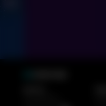
Для гостей
Форм
Расписание фильмов
Кино д
Расписание кинотеатров
Форма