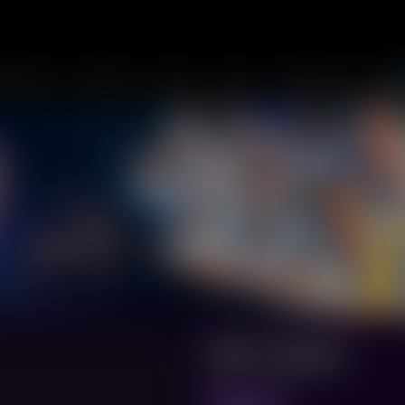
отеатры
События
Спорт
Акции
Аренда зала
По
Моя Панда
Moon the panda