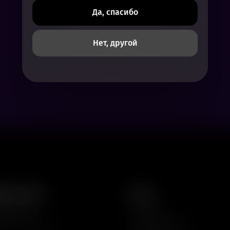
Да, спасибо
Нет доступных сеансов
Нет, другой
Посмотрите расписание других фильмов
аты и залы
О нас
ля детей
Контакты
ты кинопоказа
Частые вопросы