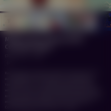
1
/16
МУЛЬТ в кино. Выпуск №197.
Сочиняем чудеса
(2026,
Россия
)
35 мин.
0+
Кеша изобретает чудесного мастера на все руки и на все
ноги, медвежонок Бо отправляется за сокровищами
таинственного Б. С., наш лохматый друг Йетти находит
необычное лакомство, Мини-мишки раскрашивают лес во
все цвета радуги, а Горошек и компания спешат навстречу
новым приключениям. МУЛЬТ в кино. Выпуск №197.
Сочиняем чудеса. В кинотеатрах с 11 июля!