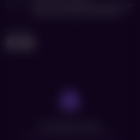
В ролях
Милана Хаметова
,
Давид Манукян
,
Марк Малик-
Мурашкин
,
Роман Курцын
,
Георгий Волчек
Поделиться
Нет доступных сеансов
Посмотрите расписание других фильмов