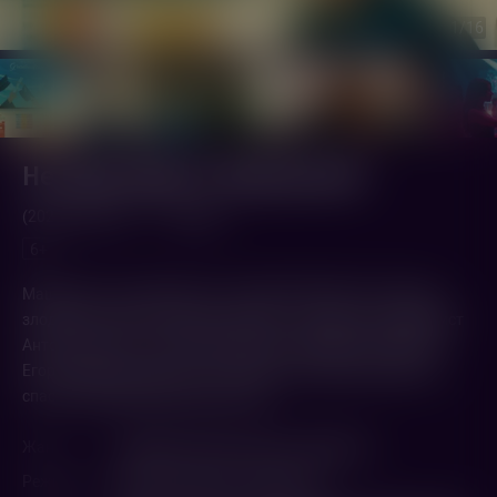
1
/16
Не одна дома 3. Выпускной
(2026,
Россия
)
1 ч. 48 мин.
6+
Маша опять сталкивается с коварной Няней. Но теперь у
злодейки появился новый союзник — обаятельный аферист
Антон. На кону — школьный выпускной! Вместе с другом
Егором Маше предстоит остановить злоумышленников и
спасти самый важный вечер года.
Жанр
Комедия
,
Приключения
,
Семейный
Режиссер
Митрий Семенов-Алейников