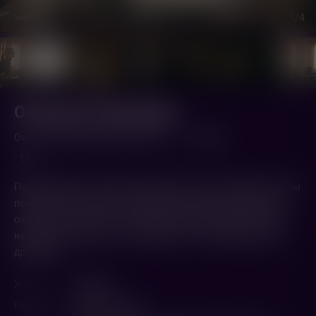
1
/4
Опасные отношения
Over Your Dead Body (2026,
США
)
1 ч. 45 мин.
18+
Пара приезжает в дом у живописного озера на уикенд, чтобы
поправить отношения. Но в дом проникают непрошеные и
очень опасные гости. Чтобы выжить, паре надо не только
наладить отношения, но и впервые по-настоящему узнать
друг друга.
Жанр
Триллер
Режиссер
Йорма Такконе