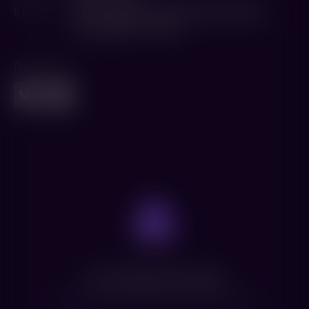
В ролях
Тимоти Олифант
,
Самара Уивинг
,
Джейсон
Сигел
,
Джульетт Льюис
Поделиться
Нет доступных сеансов
Посмотрите расписание других фильмов