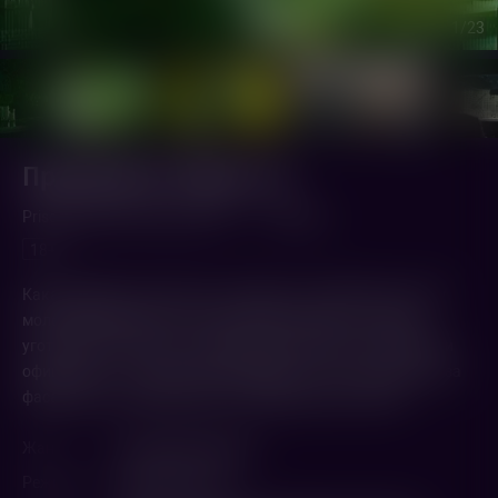
1
/23
Присцилла: Элвис и я
Priscilla (2023,
Италия
,
США
)
1 ч. 52 мин.
18+
Какая девушка не мечтает о романе со знаменитостью? У
молодой Присциллы такое желание сбылось, и судьба
уготовила ей встречу с самим Элвисом Пресли. Теперь они
официально – главная пара Америки, но что скрывается за
фасадом счастливой жизни с кумиром всей страны?
Жанр
Биография
,
Драма
Режиссер
София Коппола