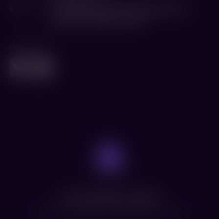
В ролях
Кейли Спейни
,
Джейкоб Элорди
,
Эри Коэн
,
Дагмара Доминчик
,
Тим Пост
Поделиться
Нет доступных сеансов
Посмотрите расписание других фильмов