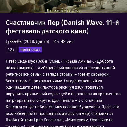
Счастливчик Пер (Danish Wave. 11-й
фестиваль датского кино)
Lykke-Per (2018,
Дания
)
2 ч. 42 мин.
предпоказ
12+
Петер Сидениус (Эсбен Смед, «Письма Амины», «Доброта
незнакомцев») – амбициозный юноша из консервативной
религиозной семьи с запада страны – грезит карьерой,
богатством и приключениями. Он единственный из
одиннадцати детей пастора рискнул взбунтоваться,
нарушить привычный ход вещей и вырваться из привычного
патриархального круга. Для начала – в столичный
Копенгаген, где набирает силу деловая буржуазия. Здесь его
возлюбленной (и проводником в другой мир) становится
Якоба (Катрин Грис-Розенталь, «Мистериум. Охотники на
фазанов»), старшая из дочерей богатого еврейского