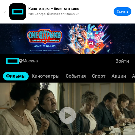
Кинотеатры – билеты в кино
Скачать
20% на первый заказ в приложении
Войти
Москва
Фильмы
Кинотеатры
События
Спорт
Акции
А