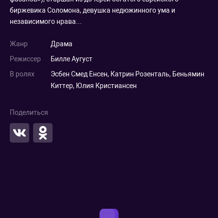
биржевика Соломона, девушка недюжинного ума и
независимого нрава...
Жанр
Драма
Режиссер
Билле Аугуст
В ролях
Эсбен Смед Енсен
,
Катрин Розенталь
,
Беньямин
Киттер
,
Юлия Кристиансен
Поделиться