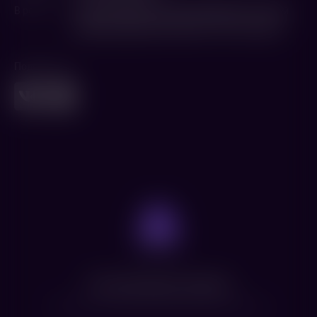
В ролях
Катерина Мурино
,
Иева Андреевайте
,
Алексей
Воробьев
,
Джессика Белкин
,
Олег Тактаров
Поделиться
Нет доступных сеансов
Посмотрите расписание других фильмов