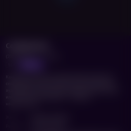
Селфимания
(2022,
Россия
)
1 ч. 13 мин.
предпоказ
16+
Какие романтические отношения обходятся сейчас без
селфи?! Будь ты известный блоггер с многомиллионной
аудиторией из России, молодая семейная пара из Австрии
или итальянская пенсионерка — у селфи нет
национальности.
Жанр
Комедия
,
Семейный
Режиссер
Алексей Воробьёв