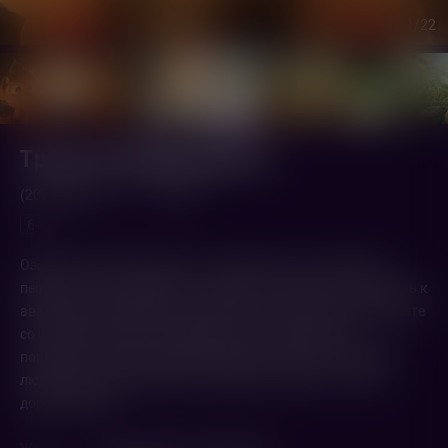
1
/22
Тролли возвращаются
(2026,
Дания
)
1 ч. 17 мин.
6+
Озорной тролль Берли вот-вот должен стать хозяином
пещеры, чтобы защищать троллей от людей. Но его любовь к
авантюрам и любопытство выходят из-под контроля: вместе
со своей сестрой они выбираются на поверхность и
попадают в новый, полный сюрпризов и опасностей, мир
людей. Теперь им предстоит непростая задача – найти
дорогу домой.