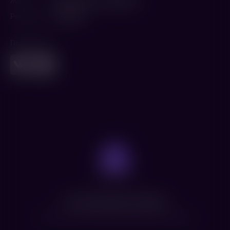
Жанр
Приключения
,
Семейный
Режиссер
Ян Рабек
Поделиться
Нет доступных сеансов
Посмотрите расписание других фильмов