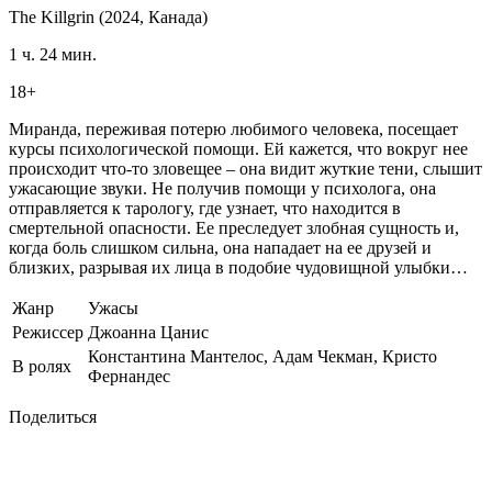
The Killgrin (2024,
Канада
)
1 ч. 24 мин.
18+
Миранда, переживая потерю любимого человека, посещает
курсы психологической помощи. Ей кажется, что вокруг нее
происходит что-то зловещее – она видит жуткие тени, слышит
ужасающие звуки. Не получив помощи у психолога, она
отправляется к тарологу, где узнает, что находится в
смертельной опасности. Ее преследует злобная сущность и,
когда боль слишком сильна, она нападает на ее друзей и
близких, разрывая их лица в подобие чудовищной улыбки…
Жанр
Ужасы
Режиссер
Джоанна Цанис
Константина Мантелос
,
Адам Чекман
,
Кристо
В ролях
Фернандес
Поделиться