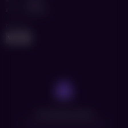
Жанр
Комедия
В ролях
Кевин Харт
Поделиться
Нет доступных сеансов
Посмотрите расписание других фильмов