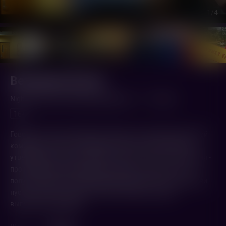
1
/4
Вечерняя школа
Night School (2018,
Великобритания
)
1 ч. 51 мин.
16+
Говорят, учиться никогда не поздно, но главные герои этой
комедии готовятся опровергнуть хорошо знакомое все
утверждение о пользе знаний. Ученье – свет, а эта история -
про компанию незадачливых неучей, которые так и не
получили диплом о среднем образовании. Спустя годы они
пустятся во все тяжкие, чтобы постараться сдать
выпускные экзамены.