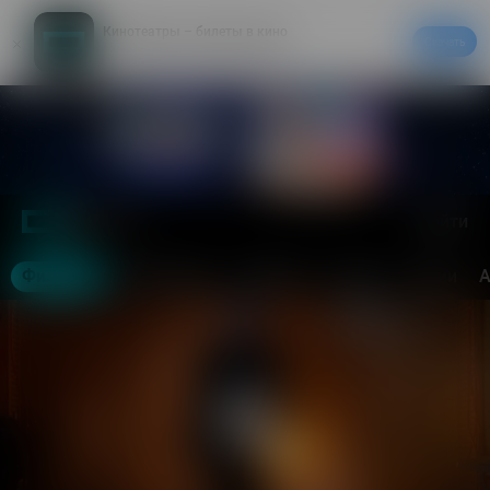
Кинотеатры – билеты в кино
Скачать
20% на первый заказ в приложении
Войти
Москва
Фильмы
Кинотеатры
События
Спорт
Акции
А