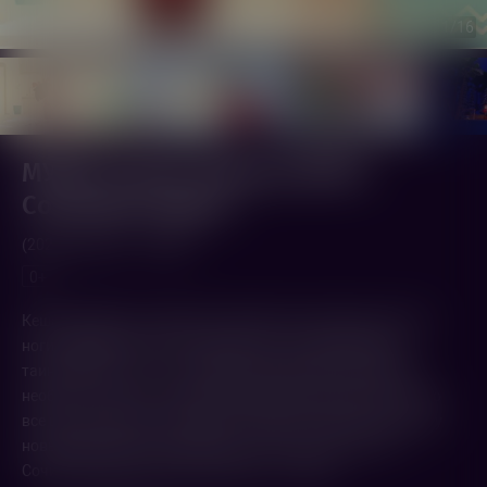
1
/16
МУЛЬТ в кино. Выпуск №197.
Сочиняем чудеса
(2026,
Россия
)
35 мин.
0+
Кеша изобретает чудесного мастера на все руки и на все
ноги, медвежонок Бо отправляется за сокровищами
таинственного Б. С., наш лохматый друг Йетти находит
необычное лакомство, Мини-мишки раскрашивают лес во
все цвета радуги, а Горошек и компания спешат навстречу
новым приключениям. МУЛЬТ в кино. Выпуск №197.
Сочиняем чудеса. В кинотеатрах с 11 июля!