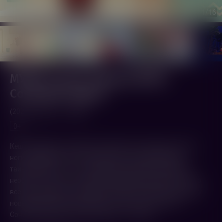
1
/16
МУЛЬТ в кино. Выпуск №197.
Сочиняем чудеса
(2026,
Россия
)
35 мин.
0+
Кеша изобретает чудесного мастера на все руки и на все
ноги, медвежонок Бо отправляется за сокровищами
таинственного Б. С., наш лохматый друг Йетти находит
необычное лакомство, Мини-мишки раскрашивают лес во
все цвета радуги, а Горошек и компания спешат навстречу
новым приключениям. МУЛЬТ в кино. Выпуск №197.
Сочиняем чудеса. В кинотеатрах с 11 июля!