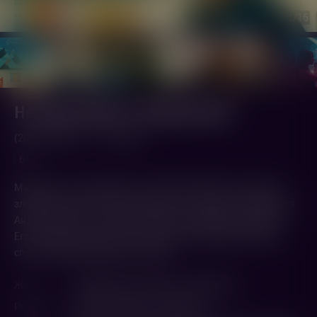
1
/16
Не одна дома 3. Выпускной
(2026,
Россия
)
1 ч. 48 мин.
6+
Маша опять сталкивается с коварной Няней. Но теперь у
злодейки появился новый союзник — обаятельный аферист
Антон. На кону — школьный выпускной! Вместе с другом
Егором Маше предстоит остановить злоумышленников и
спасти самый важный вечер года.
Жанр
Комедия
,
Приключения
,
Семейный
Режиссер
Митрий Семенов-Алейников