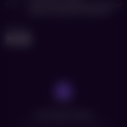
В ролях
Милана Хаметова
,
Давид Манукян
,
Марк Малик-
Мурашкин
,
Роман Курцын
,
Георгий Волчек
Поделиться
Нет доступных сеансов
Посмотрите расписание других фильмов