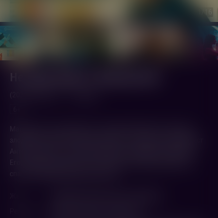
1
/16
Не одна дома 3. Выпускной
(2026,
Россия
)
1 ч. 48 мин.
6+
Маша опять сталкивается с коварной Няней. Но теперь у
злодейки появился новый союзник — обаятельный аферист
Антон. На кону — школьный выпускной! Вместе с другом
Егором Маше предстоит остановить злоумышленников и
спасти самый важный вечер года.
Жанр
Комедия
,
Приключения
,
Семейный
Режиссер
Митрий Семенов-Алейников