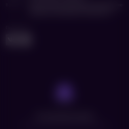
В ролях
Милана Хаметова
,
Давид Манукян
,
Марк Малик-
Мурашкин
,
Роман Курцын
,
Георгий Волчек
Поделиться
Нет доступных сеансов
Посмотрите расписание других фильмов