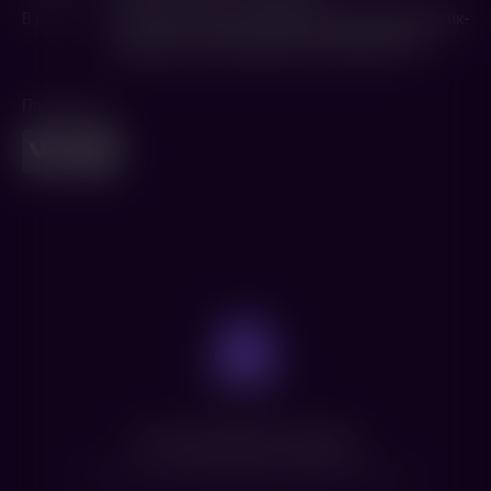
В ролях
Милана Хаметова
,
Давид Манукян
,
Марк Малик-
Мурашкин
,
Роман Курцын
,
Георгий Волчек
Поделиться
Нет доступных сеансов
Посмотрите расписание других фильмов