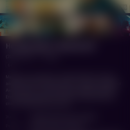
1
/16
Не одна дома 3. Выпускной
(2026,
Россия
)
1 ч. 48 мин.
6+
Маша опять сталкивается с коварной Няней. Но теперь у
злодейки появился новый союзник — обаятельный аферист
Антон. На кону — школьный выпускной! Вместе с другом
Егором Маше предстоит остановить злоумышленников и
спасти самый важный вечер года.
Жанр
Комедия
,
Приключения
,
Семейный
Режиссер
Митрий Семенов-Алейников