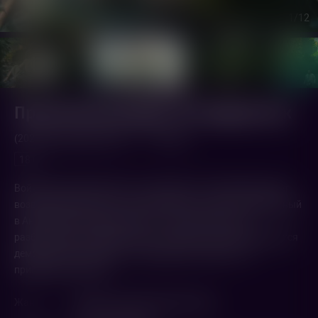
1
/12
Проклятый рыцарь. 60 кадров/сек
(2026,
Великобритания
)
1 ч. 33 мин.
18+
Война Алой и Белой розы. Анна вместе со свекровью ждет
возвращения мужа. Но его друг Джон, страстно влюбленный
в Анну, приносит дурную весть — муж погиб от рук
разбойников на обратном пути. Вскоре в городе появляется
демонический всадник, готовый убить любого, кто
приблизится к Анне.
Жанр
Мистика
,
Исторический
,
Экшн