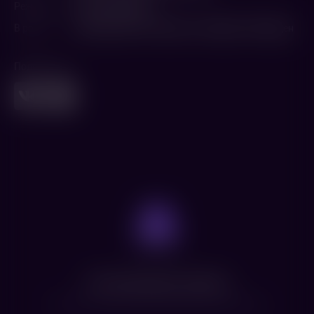
Режиссер
Наташа Кермани
В ролях
Софи Тернер
,
Кит Харингтон
,
Марша Гей Харден
Поделиться
Нет доступных сеансов
Посмотрите расписание других фильмов