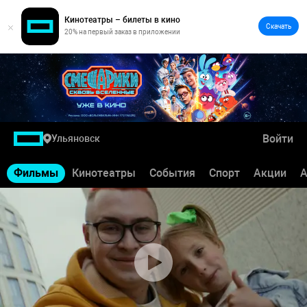
Кинотеатры – билеты в кино
Скачать
20% на первый заказ в приложении
Войти
Ульяновск
Фильмы
Кинотеатры
События
Спорт
Акции
А