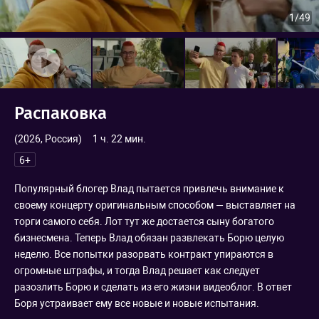
1
/49
Распаковка
(2026,
Россия
)
1 ч. 22 мин.
6+
Популярный блогер Влад пытается привлечь внимание к
своему концерту оригинальным способом — выставляет на
торги самого себя. Лот тут же достается сыну богатого
бизнесмена. Теперь Влад обязан развлекать Борю целую
неделю. Все попытки разорвать контракт упираются в
огромные штрафы, и тогда Влад решает как следует
разозлить Борю и сделать из его жизни видеоблог. В ответ
Боря устраивает ему все новые и новые испытания.