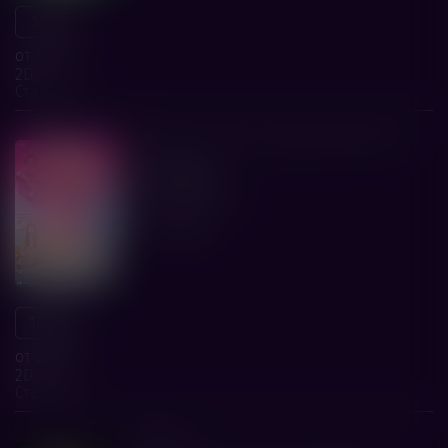
11:10
от 120 р.
2D
Стандарт
романтическая комедия, фантастика
16+
За любовь
АТМОСФЕРА КИНО
1 ч. 32 мин.
10:40
от 280 р.
2D
Стандарт
балет
6+