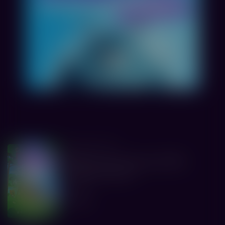
мультфильм
0+
Новинка
МУЛЬТ в кино. Выпуск №198.
Некогда скучать
Вольга
35 мин.