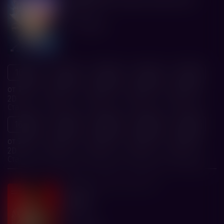
Вольга
1 ч. 46 мин.
10:25
11:20
12:50
13:40
15:10
от 195 р.
от 195 р.
от 220 р.
от 220 р.
от 220 р.
2D
2D
2D
2D
2D
Стандарт
Стандарт
Стандарт
Стандарт
Стандарт
16:00
17:30
18:20
20:45
23:10
от 220 р.
от 245 р.
от 245 р.
от 245 р.
от 392 р.
2D
2D
2D
2D
2D
Стандарт
Стандарт
Стандарт
Стандарт
Стандарт
музыкальный, байопик
18+
Майкл
Вольга