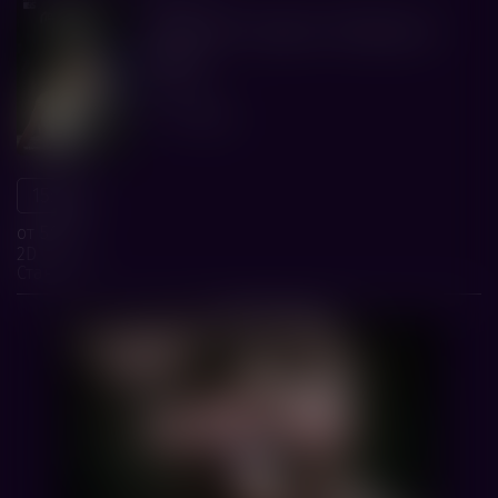
TheatreHD: Нуреев: Лебединое
озеро
OperaHD
1 ч. 47 мин.
15:00
от 500 р.
2D
Стандарт